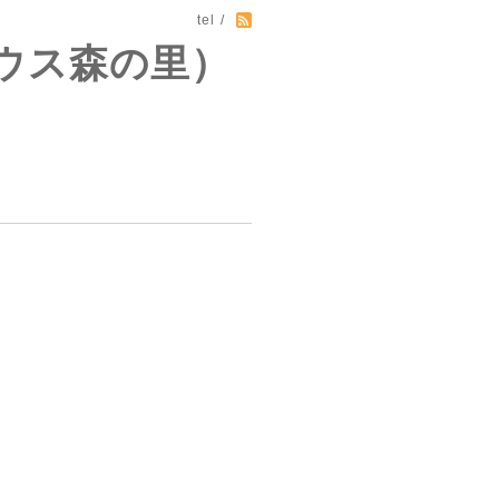
tel /
ウス森の里）