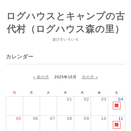
ログハウスとキャンプの古
代村（ログハウス森の里）
遊び方いろいろ
カレンダー
« 前の月
2025年10月
次の月 »
日
月
火
水
木
金
土
01
02
03
04
05
06
07
08
09
10
11