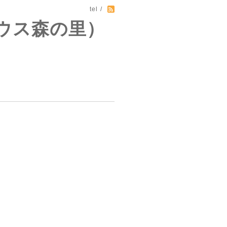
tel /
ウス森の里）