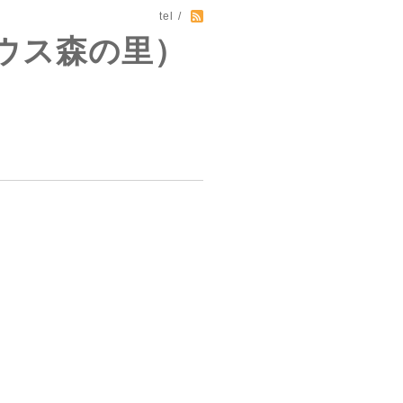
tel /
ウス森の里）