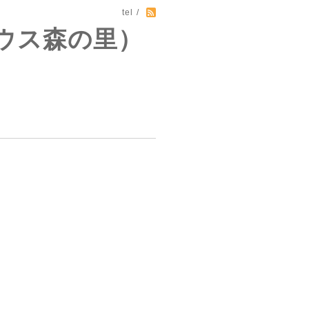
tel /
ウス森の里）