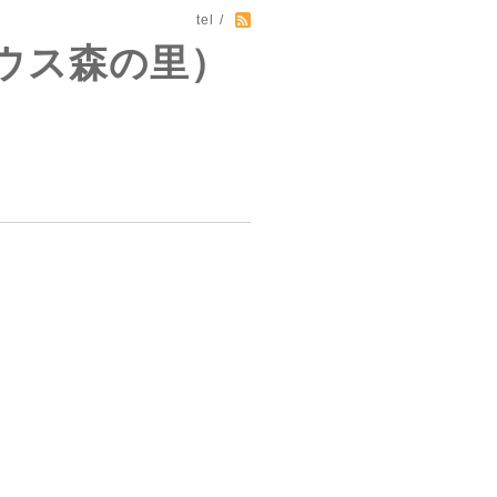
tel /
ウス森の里）