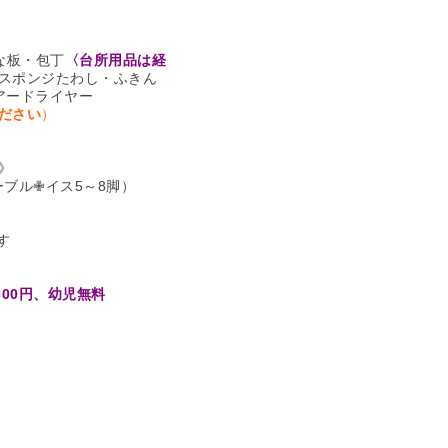
な板・包丁
〈台所用品は経
スポンジたわし・ふきん
アードライヤー
ださい
）
》
ブル✙イス5～8脚）
す
000円、幼児無料