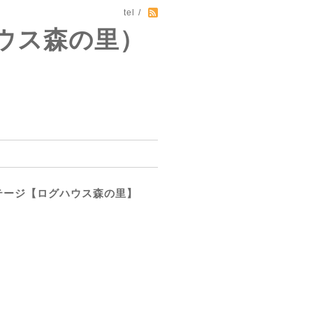
tel /
ウス森の里）
テージ【ログハウス森の里】