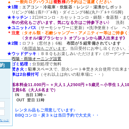
▲ 一般向ログハウスは
複数棟
の予約はご遠慮ください
★1階
：
エアコン・冷蔵庫・炊飯器・レンジ・湯沸かしポット
リビング6帖:(長ﾃｰﾌﾞﾙ有)・ダイニング6帖(丸ﾃｰﾌﾞﾙ＋ｲｽ5脚)
★キッチン：
2口IHコンロ・カセットコンロ・鍋類・食器類・ま
年の劣化もございます、気になる方はご持参下さい〉
洗剤 
★ユニットバス
（サーモシャワーに更新）+洗浄便座トイレ ヘ
＊注意
（
タオル類・石鹸シャンプー・アメニティー等はご持参く
《
タオル/歯ブラシセット オプションから購入出来ます》
★2階：
ロフト（窓付き）6帖
布団が５組常備されています
《
布団追加もございます
。当日受付にお申し出ください。
★ウッドデッキ
：
ＢＢＱもお楽しみいただけます♪（ガーデンテー
西陽・雨除オーニング設置
★ゴミ処理：
分別処理で無料
★焚き火：
駐車スペース
で、防火シート✙焚き火台使用で出来ま
★車は2台横付可
（それ以上は向いの駐車場に・・）
基本料金11.000円～＋大人１人2500円＋5歳児～小学生１人1
定員6名（大人6名まで）
IN 当日 13時～
OUT 翌日 11時
レンタル品もご用意しています♪
BBQコンロ・炭３ｋは当日予約で大丈夫・・