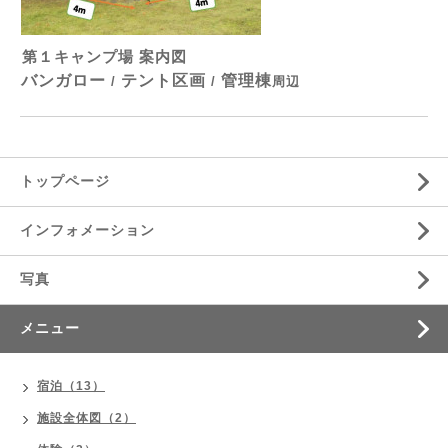
第１キャンプ場 案内図
バンガロー
テント区画
管理棟
/
/
周辺
トップページ
インフォメーション
写真
メニュー
宿泊（13）
施設全体図（2）