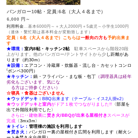
バンガロー10帖・定員:6名（大人４名まで）
6,000 円～
利用料金
…基本6000円～＋大人2000円＋5歳児～小学生1000円
（連休・繫忙期は基本料金が変動致します）
定員：6名（
大人４名まで）こちらは
一般向の方も
予約出来ま
す
★環境：
室内8帖・キッチン2帖
駐車スペースから階段20段
上がります。他のバンガロー/テントサイトから少
し距離があ
ります（約30m）
★設備：
エアコン・冷蔵庫・炊飯器・流し台・カセットコンロ
⁽ボンベ300円）
★キッチン：
鍋・フライパン・まな板・包丁
（
調理器具は経年
劣化もございます、気にな
る
方はご持参ください）
☆寝具・食器はございません
★
ウッドデッキ：
BBQ出来ます（テーブル・イス2人掛x2）
★
ウッドデッキと室内
がドア１枚でつながりました!!
〈部屋を
出て外階段利用でした〉
さらに‥
建物裏に
焚き火/BBQが出来る屋根付き
スペースが
完成
〈3mx3m〉
★トイレ：
管理棟の施設を利用します
★焚き火：
バンガロー裏の屋根付き広間を利用します（耐火シ
ート✙焚き火台使用）