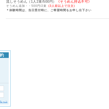
流しそうめん（1人2束/500円）
《そうめん持込不可》
そうめん追加・・500円/2束
(3人前以上で注文)
＊
体験時間は、当日受付時に、ご希望時間をお申し出下さい