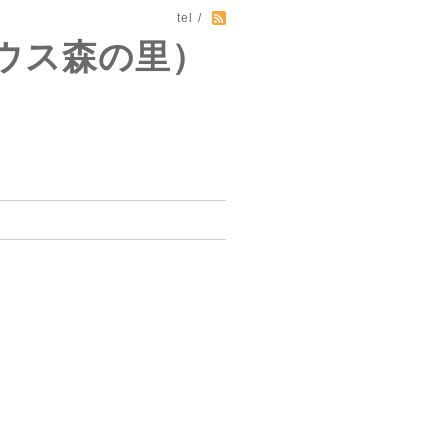
tel /
ウス森の里）