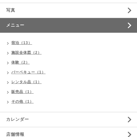
写真
メニュー
宿泊（13）
施設全体図（2）
体験（2）
バーベキュー（1）
レンタル品（1）
販売品（1）
その他（1）
カレンダー
店舗情報