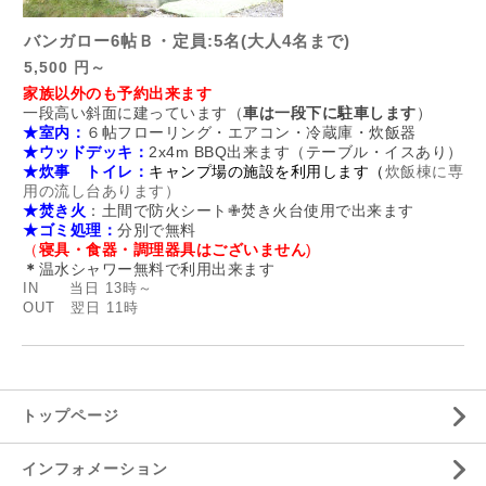
バンガロー6帖Ｂ・定員:5名(大人4名まで)
5,500 円～
家族以外のも予約出来ます
一段高い斜面に建っています（
車は一段下に駐車します
）
★室内：
６帖フローリング・エアコン・冷蔵庫・炊飯器
★ウッドデッキ：
2x4m BBQ出来ます（テーブル・イスあり）
★炊事 トイレ：
キャンプ場の施設を利用します（
炊飯棟に
専
用の流し台あります）
★焚き火
：土間で防火シート✙焚き火台使用で出来ます
★ゴミ処理：
分別で無料
（
寝具・食器・調理器具はございません
)
＊
温水シャワー無料で利用出来ます
IN 当日 13時～
OUT 翌日 11時
トップページ
インフォメーション