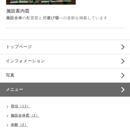
施設案内図
施設全体
の配置図と
川遊び場
への道順を掲載しています
トップページ
インフォメーション
写真
メニュー
宿泊（13）
施設全体図（2）
体験（2）