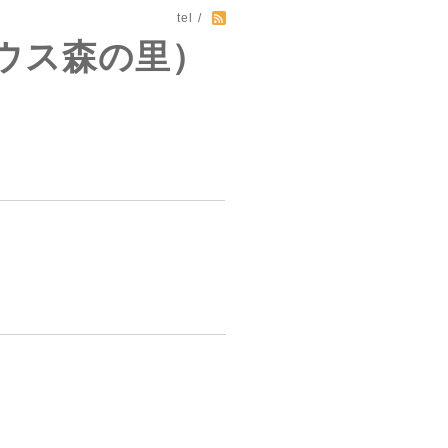
tel /
ウス森の里）