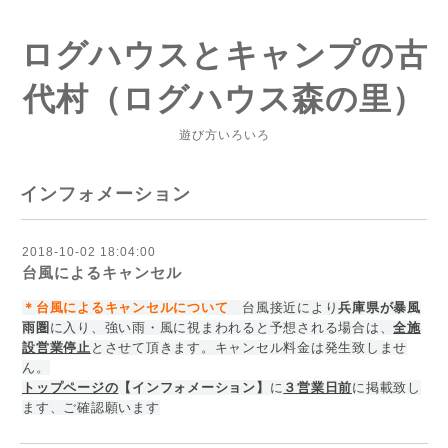
ログハウスとキャンプの古
代村（ログハウス森の里）
遊び方いろいろ
インフォメーション
2018-10-02 18:04:00
台風によるキャンセル
＊台風によるキャンセルについ
て
台風接近により
兵庫県が暴風
雨圏
に入り、強い雨・風に視まわれると予想される場合は、
全施
設営業停止
とさせて頂きます。
キャンセル料金は発生致しませ
ん。
トップページの
【インフォメーション】
に
３営業日前
に掲載致し
ます、ご確認願います