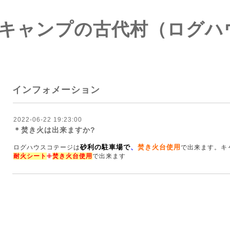
キャンプの古代村（ログハ
インフォメーション
2022-06-22 19:23:00
＊焚き火は出来ますか?
砂利の駐車場で
、
焚き火台
使用
ログハウスコテージは
で出来ます。キ
耐火シート
✙
焚き火台
使用
で出来ます