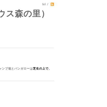
tel /
ウス森の里）
ャンプ場とバンガローは
芝生の上で
、